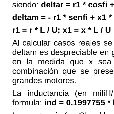
siendo:
deltar = r1 * cosfi 
deltam = - r1 * senfi + x1 *
r1 = r * L / U; x1 = x * L / U
Al calcular casos reales s
deltam es despreciable en 
en la medida que x sea e
combinación que se presen
grandes motores.
La inductancia (en mili
formula:
ind = 0.1997755 *