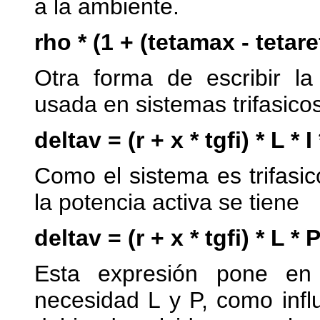
a la ambiente.
rho * (1 + (tetamax - tetaref
Otra forma de escribir la
usada en sistemas trifasicos
deltav = (r + x * tgfi) * L * I
Como el sistema es trifasi
la potencia activa se tiene
deltav = (r + x * tgfi) * L * P
Esta expresión pone en
necesidad L y P, como infl