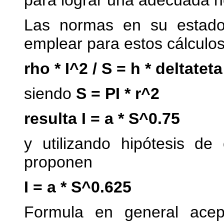
para lograr una adecuada 
Las normas en su estado 
emplear para estos cálculos
rho * I^2 / S = h * deltateta 
siendo
S = PI * r^2
resulta I = a * S^0.75
y utilizando hipótesis de
proponen
I = a * S^0.625
Formula en general acept