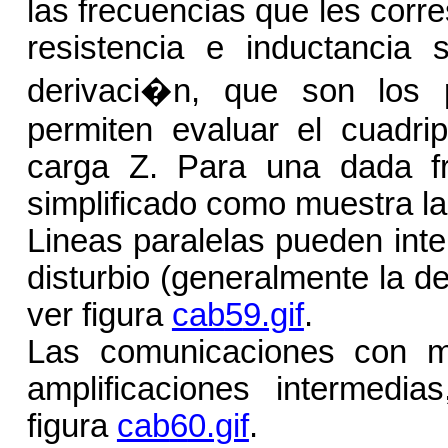
las frecuencias que les corr
resistencia e inductancia 
derivaci�n, que son los 
permiten evaluar el cuadri
carga Z. Para una dada fr
simplificado como muestra la
Lineas paralelas pueden inte
disturbio (generalmente la de
ver figura
cab
5
9.gif
.
Las comunicaciones con m
amplificaciones intermedia
figura
cab
6
0.gif
.