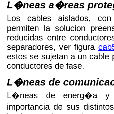
L�neas a�reas prote
Los cables aislados, con 
permiten la solucion preen
reducidas entre conductore
separadores, ver figura
c
a
b
estos se sujetan a un cable 
conductores de fase.
L�neas de comunica
L�neas de energ�a y d
importancia de sus distint