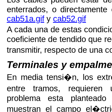
enterrados, o directamente 
ca
b
51a.gif
y
ca
b
52.gif
A cada una de estas condici
coeficiente de tendido que r
transmitir, respecto de una 
Terminales y empalm
En media tensi�n, los extr
entre tramos, requieren 
problema esta planteado
muestran el campo el�ctri