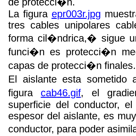
de protecci�n.
La figura
epr003r.jpg
muestra
tres cables unipolares cabl
forma cil�ndrica,
�
sigue 
funci�n es protecci�n m
capas de protecci�n finales.
El aislante esta sometido
figura
c
a
b
4
6.gif
, el gradi
superficie del conductor, e
espesor del aislante, es muy
conductor, para poder asimila