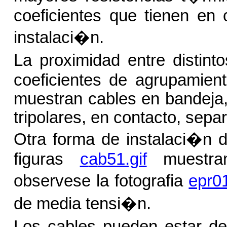
coeficientes que tienen en 
instalaci�n.
La proximidad entre distin
coeficientes de agrupamient
muestran cables en bandeja, 
tripolares, en contacto, sepa
Otra forma de instalaci�n d
figuras
c
a
b51.gif
muestran 
observese la fotografia
epr01
de media tensi�n.
Los cables pueden estar 