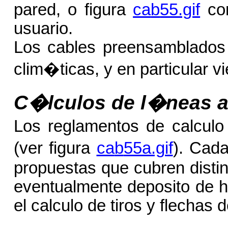
pared, o figura
ca
b
55.gif
con
usuario.
Los cables preensamblados 
clim�ticas, y en particular vi
C�lculos de l�neas a
Los reglamentos de calculo 
(ver figura
ca
b
55a.gif
). Cada
propuestas que cubren distin
eventualmente deposito de hi
el calculo de tiros y flechas 