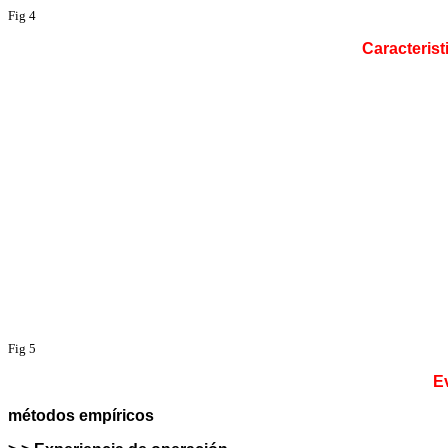
Fig 4
Caracterist
Fig 5
Ev
métodos empíricos