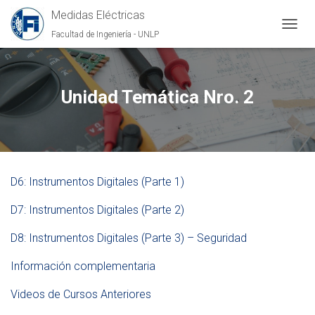
Medidas Eléctricas
Facultad de Ingeniería - UNLP
C
A
M
B
I
Unidad Temática Nro. 2
A
R
M
O
D
O
D6: Instrumentos Digitales (Parte 1)
D
E
D7: Instrumentos Digitales (Parte 2)
N
A
V
D8: Instrumentos Digitales (Parte 3) – Seguridad
E
G
Información complementaria
A
C
Videos de Cursos Anteriores
I